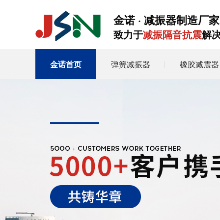
金诺 · 减振器制造厂家
致力于
减振隔音抗震
解
金诺首页
弹簧减振器
橡胶减震器