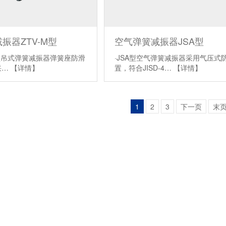
振器ZTV-M型
空气弹簧减振器JSA型
4-M型吊式弹簧减振器弹簧座防滑
·JSA型空气弹簧减振器采用气压式
采…
【详情】
置，符合JISD-4…
【详情】
1
2
3
下一页
末