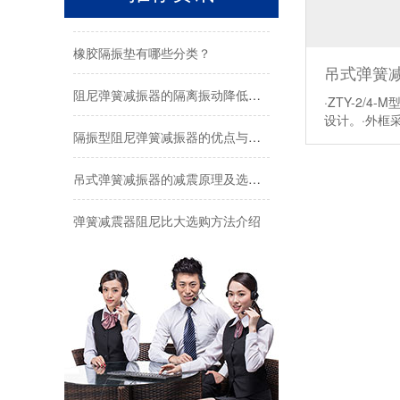
弹簧减震器具备下列特性能抑止固有频率的震动
橡胶隔振垫有哪些分类？
吊式弹簧减
阻尼弹簧减振器的隔离振动降低噪声
·ZTY-2/
设计。·外框
隔振型阻尼弹簧减振器的优点与用作同特性安装
吊式弹簧减振器的减震原理及选型问题
弹簧减震器阻尼比大选购方法介绍
弹簧减震器对于降低波速的方法有几种？
制冷机组风机减震器选型注意哪些？
避震器设备的吊装减震减噪
落地风机阻尼弹簧减震器