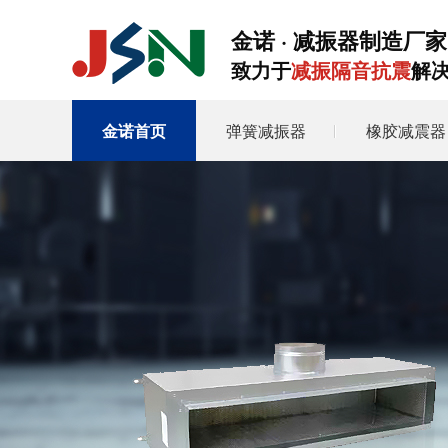
金诺 · 减振器制造厂家
致力于
减振隔音抗震
解
金诺首页
弹簧减振器
橡胶减震器