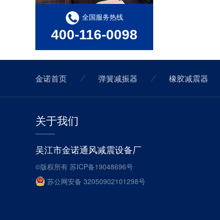
弹簧减震器具备下列特性能抑止固有频率的震动
全国服务热线
400-116-0098
橡胶隔振垫有哪些分类？
金诺首页
弹簧减振器
橡胶减震器
关于我们
吴江市金诺通风减震设备厂
©版权所有
苏ICP备19048696号
苏公网安备 32050902101298号