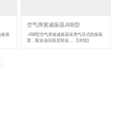
空气弹簧减振器JSB型
防振装
·JSB型空气弹簧减振器采用气压式防振装
置，配合油压阻尼筒设…
【详情】
页