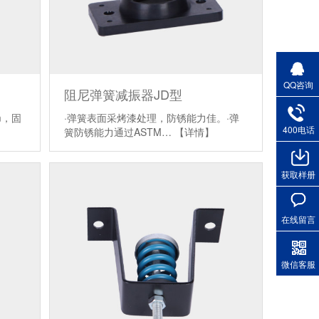
QQ咨询
阻尼弹簧减振器JD型
m，固
·弹簧表面采烤漆处理，防锈能力佳。·弹
400电话
簧防锈能力通过ASTM…
【详情】
获取样册
在线留言
微信客服